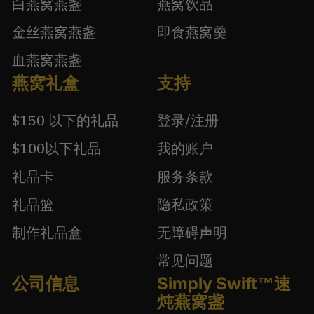
白燕窝燕盏
燕窝饮品
金丝燕窝燕盏
即食燕窝羹
血燕窝燕盏
燕窝礼盒
支持
$150 以下的礼品
登录/注册
$100以下礼品
我的账户
礼品卡
服务条款
礼品篮
隐私政策
制作礼品盒
无障碍声明
常见问题
公司信息
Simply Swift™速
炖燕窝盏