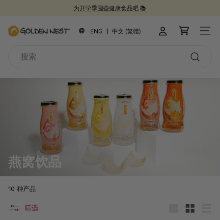
跳
为开学季囤些健康食品吧 📚
到
新品上市！
30周年纪念礼盒 🎁
30周年庆典 🎉
暂
内
金
停
ENG
中文 (繁體)
站点
容
燕
搜
窩
索
搜
索
燕窝饮品
10 种产品
筛选
大
小
列