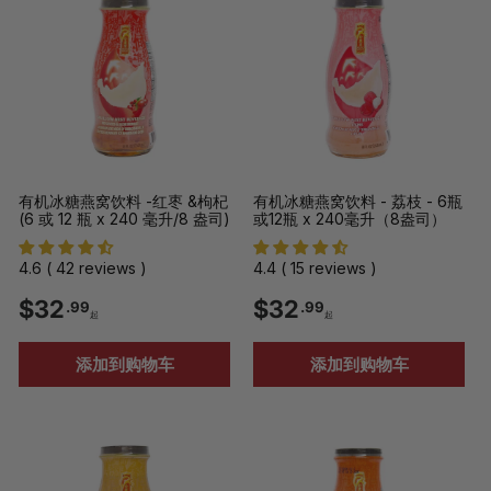
9
9
9
9
起
起
有机冰糖燕窝饮料 -红枣 &枸杞
有机冰糖燕窝饮料 - 荔枝 - 6瓶
(6 或 12 瓶 x 240 毫升/8 盎司)
或12瓶 x 240毫升（8盎司）
4.6 ( 42 reviews )
4.4 ( 15 reviews )
$
$
$32
$32
.99
.99
起
起
3
3
添加到购物车
添加到购物车
2
2
.
.
9
9