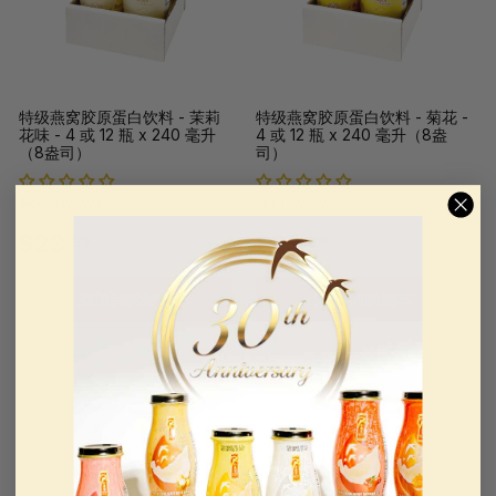
起
起
特级燕窝胶原蛋白饮料 - 茉莉
特级燕窝胶原蛋白饮料 - 菊花 -
花味 - 4 或 12 瓶 x 240 毫升
4 或 12 瓶 x 240 毫升（8盎
（8盎司）
司）
No reviews
No reviews
$
$
$23
$23
.99
.99
起
起
2
2
添加到购物车
添加到购物车
3
3
.
.
9
9
9
9
起
起