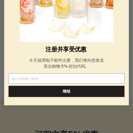
特级燕窝胶原蛋白饮料 - 玫瑰
特级燕窝胶原蛋白饮料-芙蓉 -
味 - 4 或 12 瓶 x 240 毫升（8
4 或 12 瓶 x 240 毫升（8盎
盎司）
司）
No reviews
5 ( 1 review )
注册并享受优惠
$
$
$23
$23
.99
.99
今天就用电子邮件注册，我们将向您发送
起
起
首次购物 5% 折扣代码。
2
2
添加到购物车
添加到购物车
电子邮件
3
3
.
.
继续
9
9
9
9
起
起