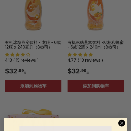
9
9
起
起
有机冰糖燕窝饮料 - 龙眼 - 6或
有机冰糖燕窝饮料 -枇杷和蜂蜜
12瓶 x 240毫升（8盎司）
- 6或12瓶 x 240ml（8盎司）
4.13 ( 15 reviews )
4.77 ( 13 reviews )
$
$
$32
$32
.99
.99
起
起
3
3
添加到购物车
添加到购物车
2
2
.
.
9
9
9
9