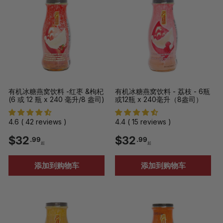
9
9
9
9
起
起
有机冰糖燕窝饮料 -红枣 &枸杞
有机冰糖燕窝饮料 - 荔枝 - 6瓶
(6 或 12 瓶 x 240 毫升/8 盎司)
或12瓶 x 240毫升（8盎司）
4.6 ( 42 reviews )
4.4 ( 15 reviews )
$
$
$32
$32
.99
.99
起
起
3
3
添加到购物车
添加到购物车
2
2
.
.
9
9