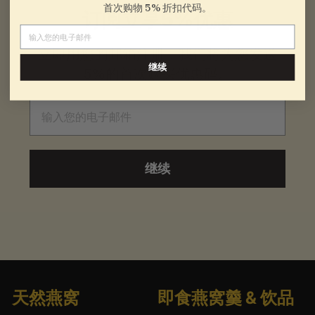
首次购物 5% 折扣代码。
订阅立享5%优惠
电子邮件
立即用您的邮箱注册，我们将为您发送
继续
5%的首次购买优惠码。
电子邮件
继续
天然燕窝
即食燕窝羹 & 饮品