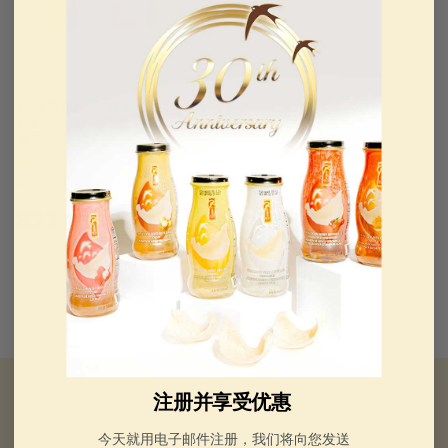
起
起
特级燕窝胶原蛋白 - 限量版 4
种口味组合（每种 240 毫升/8
盎司）
4.91 ( 11 reviews )
$
$23
.99
2
添加到购物车
3
.
9
9
注册并享受优惠
今天就用电子邮件注册，我们将向您发送