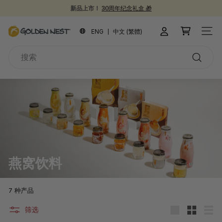
跳
新品上市！
30周年纪念礼盒 🎁
到
为开学季囤些健康食品吧 📚
30周年庆典 🎉
暂
内
金
停
ENG
中文 (繁體)
站点
容
燕
搜
窩
索
搜
索
燕窝饮料
7 种产品
筛选
大
小
列