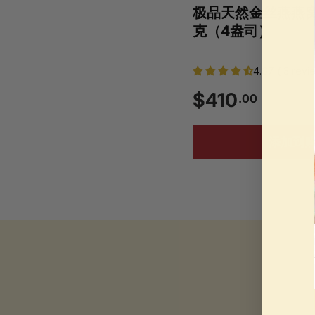
极品天然金丝燕燕窝礼盒
克（4盎司）
4.67 ( 3 revi
$
$410
.00
4
添加到
1
0
.
0
0