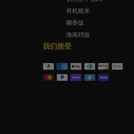
有机糙米
椰香饭
海南鸡饭
我们接受