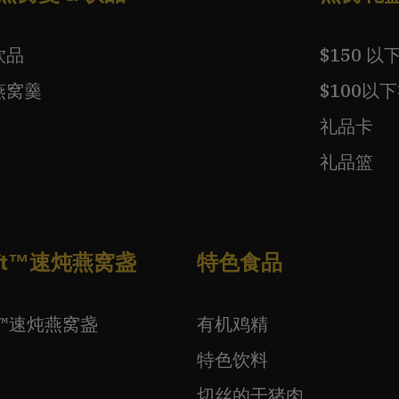
饮品
$150 
燕窝羹
$100以
礼品卡
礼品篮
wift™速炖燕窝盏
特色食品
ift™速炖燕窝盏
有机鸡精
特色饮料
切丝的干猪肉