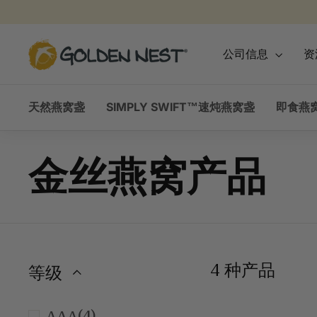
跳
到
内
金
公司信息
资
容
燕
窩
天然燕窝盏
SIMPLY SWIFT™速炖燕窝盏
即食燕窝
金丝燕窝产品
4 种产品
等级
(4)
AAA