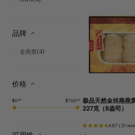
品牌
(4)
金燕窝
价格
极品天然金丝燕燕窝
$0
$760
.00
.00
227克（8盎司）
4.67 ( 21 rev