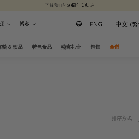
了解我们的
30周年庆典 🎉
新品上市！
为开学季囤些健康食品吧 📚
30周年纪念礼盒 🎁
暂
停
ENG
中文 (繁
源
博客
羹 & 饮品
特色食品
燕窝礼盒
销售
食谱
排序方式