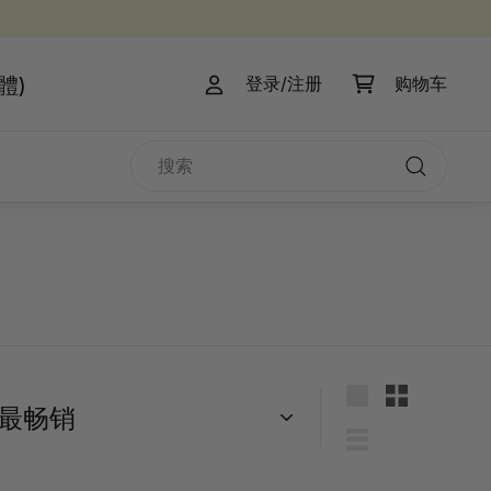
體)
登录/注册
购物车
搜
索
搜
索
大
小
型
型
列
表