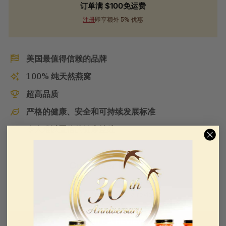
订单满 $100免运费
注册
即享额外 5% 优惠
美国最值得信赖的品牌
100% 纯天然燕窝
超高品质
严格的健康、安全和可持续发展标准
令人难以置信的健康益处
Customer Reviews
Be the first to write a review
WRITE A REVIEW