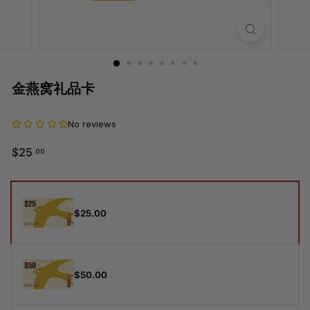
金燕窝礼品卡
No reviews
$25.00
$25
.00
正
常
价
礼
格
品
$25.00
卡
$50.00