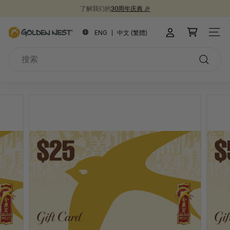
跳
了解我们的
30周年庆典 🎉
到
新品上市！
为开学季囤些健康食品吧 📚
30周年纪念礼盒 🎁
暂
内
金
停
ENG
中文 (繁體)
站点
容
燕
搜
窩
索
搜
索