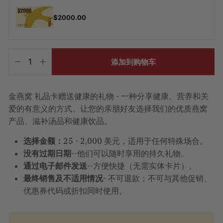
$2000.00
价
格
添加到购物车
-
+
已
含
税。
运
金燕窝 礼品卡赠送健康的礼物 - 一种分享健康、营养和关
费
爱的有意义的方式。让您的亲朋好友选择我们的优质燕窝
将
在
产品、滋补汤品和健康饮品。
结
账
选择金额：
25 - 2,000 美元，适用于任何特殊场合。
时
没有过期日期
--他们可以随时享用的持久礼物。
计
算。
通过电子邮件发送
--方便快捷（无需实体卡片）。
最终销售及不适用情况
- 不可退款；不可与其他促销、
优惠券代码或折扣同时使用。