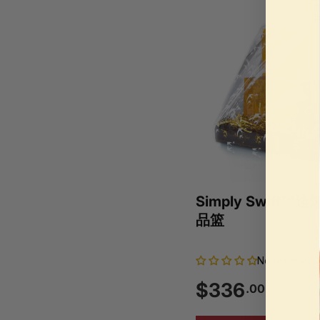
9
.
0
0
Simply Swift
品篮
No reviews
$
$336
.00