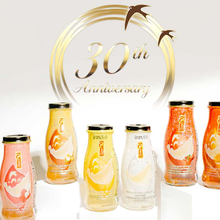
9
™速炖燕窝盏 高级礼
金燕窝礼品卡
No reviews
$
$25
.00
起