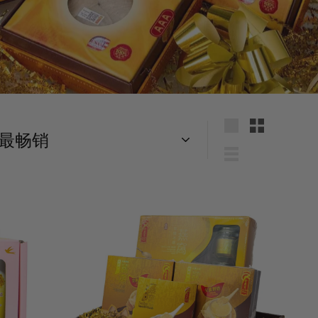
大
小
型
型
列
表