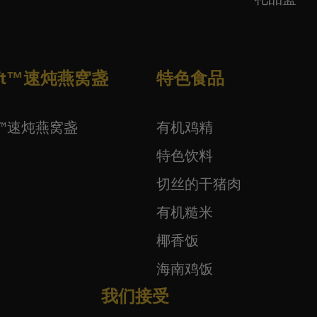
wift™速炖燕窝盏
特色食品
ift™速炖燕窝盏
有机鸡精
特色饮料
切丝的干猪肉
有机糙米
椰香饭
海南鸡饭
我们接受