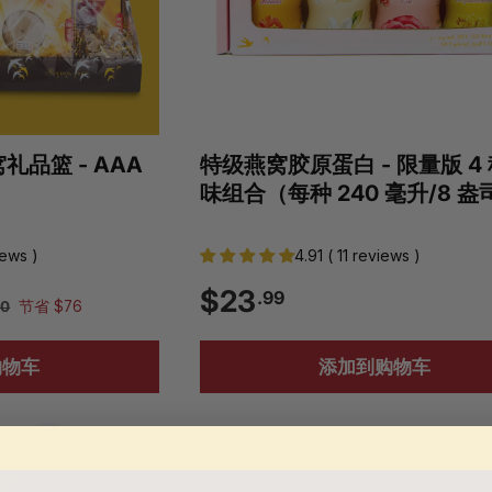
品篮 - AAA
特级燕窝胶原蛋白 - 限量版 4
味组合（每种 240 毫升/8 盎
iews )
4.91 ( 11 reviews )
$
$23
.99
$
00
节省 $76
1
2
,
购物车
添加到购物车
1
3
0
5
.
.
0
9
0