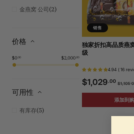
(2)
金燕窝 公司
销售
价格
独家折扣高品质燕窝礼
级
$0
$2,000
.00
.00
4.94 ( 16 rev
销
正
$
$1,029
.00
$1,105
.
售
常
可用性
1
价
价
添加到
格
格
,
(5)
有库存
0
2