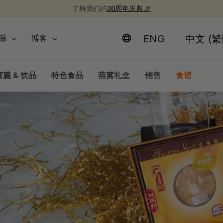
了解我们的
30周年庆典 🎉
新品上市！
为开学季囤些健康食品吧 📚
30周年纪念礼盒 🎁
暂
停
ENG
中文 (繁
源
博客
羹 & 饮品
特色食品
燕窝礼盒
销售
食谱