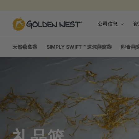
跳
到
内
金
公司信息
资
容
燕
窩
天然燕窝盏
SIMPLY SWIFT™速炖燕窝盏
即食燕窝
礼品篮