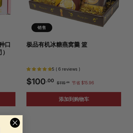
销售
 种口
极品有机冰糖燕窝羹 篮
司）
5 ( 6 reviews )
销
正
$
$100
.00
$
$115
节省 $15.96
.96
售
常
1
1
价
价
1
添加到购物车
格
格
5
0
.
9
0
6
.