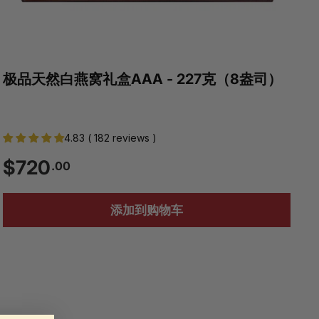
极品天然白燕窝礼盒AAA - 227克（8盎司）
4.83 ( 182 reviews )
$
$720
.00
7
添加到购物车
2
0
.