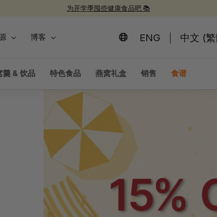
为开学季囤些健康食品吧 📚
新品上市！
30周年纪念礼盒 🎁
30周年庆典 🎉
暂
停
ENG
中文 (繁
源
博客
羹 & 饮品
特色食品
燕窝礼盒
销售
食谱