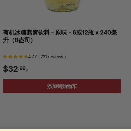
有机冰糖燕窝饮料 - 原味 - 6或12瓶 x 240毫
升（8盎司）
4.77 ( 221 reviews )
$
$32
.99
起
3
添加到购物车
2
.
9