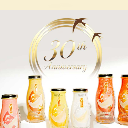
9
起
有机燕窝饮料 - 无糖 - 6或12瓶 x 240毫升（8
盎司）