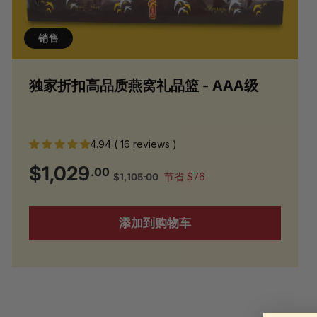
销售
独家折扣高品质燕窝礼品篮 - AAA级
4.94 ( 16 reviews )
销
正
$
$1,029
.00
$
$1,105
00
节省 $76
.
售
常
1
1
价
价
,
格
格
1
添加到购物车
,
0
5
0
.
0
2
0