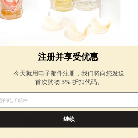
4.76 ( 59 reviews )
$
$32
.99
起
3
添加到购物车
2
注册并享受优惠
.
9
今天就用电子邮件注册，我们将向您发送
首次购物 5% 折扣代码。
9
件
起
继续