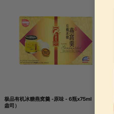
9
.
0
0
极品有机冰糖燕窝羹 -原味 - 6瓶x75ml（2.5
盎司）