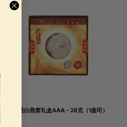
0
0
极品天然白燕窝礼盒AAA - 28克（1盎司）