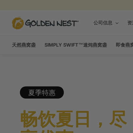
跳
到
内
金
公司信息
资
容
燕
窩
天然燕窝盏
SIMPLY SWIFT™速炖燕窝盏
即食燕窝
夏季特惠
畅饮夏日，尽