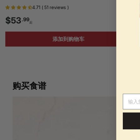
4.71 ( 51 reviews )
$
$53
.99
起
5
添加到购物车
3
.
9
购买食谱
9
电子邮
起