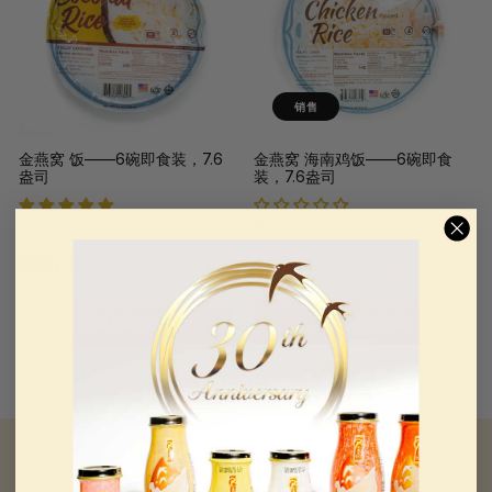
9
9
起
起
销售
金燕窝 饭——6碗即食装，7.6
金燕窝 海南鸡饭——6碗即食
盎司
装，7.6盎司
5 ( 1 review )
No reviews
促
常
$
1
$19
16
.49
.56美元
1
19
节省 $2.93
.49
销
规
9
1
6
价
价
.
添加到购物车
添加到购物车
格
4
9
.
9
.
5
4
6
9
美