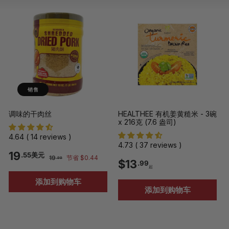
型
型
表
销售
调味的干肉丝
HEALTHEE 有机姜黄糙米 - 3碗
x 216克 (7.6 盎司)
4.64 ( 14 reviews )
4.73 ( 37 reviews )
促
原
1
19
.55美元
1
19
节省 $0.44
.99
$
$13
销
价
.99
9
起
9
价
.
1
添加到购物车
9
.
添加到购物车
9
3
5
.
5