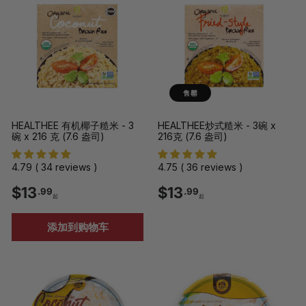
9
美
9
元
起
售罄
HEALTHEE 有机椰子糙米 - 3
HEALTHEE炒式糙米 - 3碗 x
碗 x 216 克 (7.6 盎司)
216克 (7.6 盎司)
4.79 ( 34 reviews )
4.75 ( 36 reviews )
$
$
$13
$13
.99
.99
起
起
1
1
添加到购物车
3
3
.
.
9
9