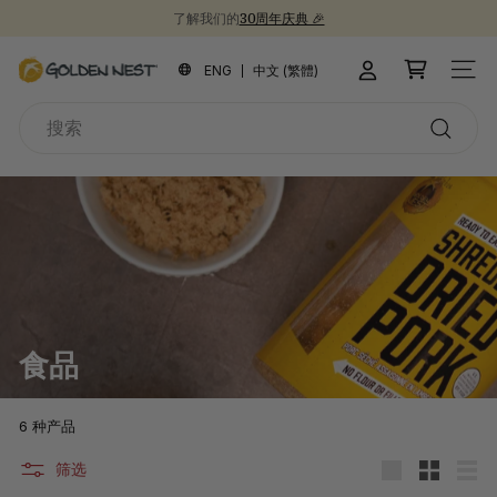
跳
了解我们的
30周年庆典 🎉
到
新品上市！
为开学季囤些健康食品吧 📚
30周年纪念礼盒 🎁
暂
内
金
停
ENG
中文 (繁體)
站点
容
燕
搜
窩
索
搜
索
食品
6 种产品
筛选
大
小
列