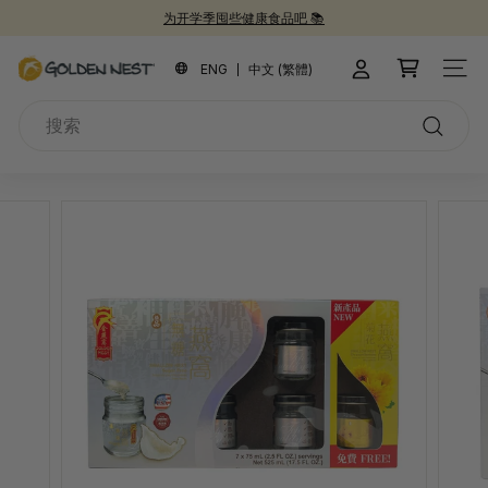
跳
为开学季囤些健康食品吧 📚
到
新品上市！
30周年纪念礼盒 🎁
30周年庆典 🎉
暂
内
金
停
ENG
中文 (繁體)
站点
容
燕
搜
窩
索
搜
索