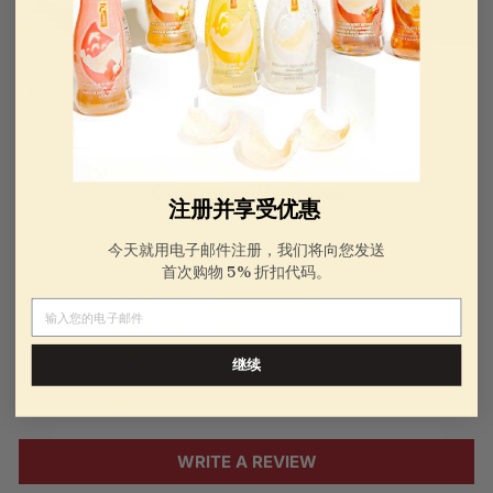
@Tulala
@蜜豆豆
Customer Reviews
注册并享受优惠
4.66 out of 5
今天就用电子邮件注册，我们将向您发送
Based on 32 reviews
首次购物 5% 折扣代码。
27
电子邮件
3
0
继续
0
2
WRITE A REVIEW