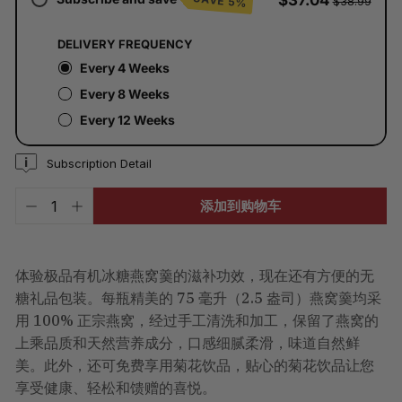
$38.99
将
在
结
DELIVERY FREQUENCY
账
时
Every 4 Weeks
计
Every 8 Weeks
算。
Every 12 Weeks
Subscription Detail
添加到购物车
-
+
体验极品有机冰糖燕窝羹的滋补功效，现在还有方便的无
糖礼品包装。每瓶精美的 75 毫升（2.5 盎司）燕窝羹均采
用 100% 正宗燕窝，经过手工清洗和加工，保留了燕窝的
上乘品质和天然营养成分，口感细腻柔滑，味道自然鲜
美。此外，还可免费享用菊花饮品，贴心的菊花饮品让您
享受健康、轻松和馈赠的喜悦。