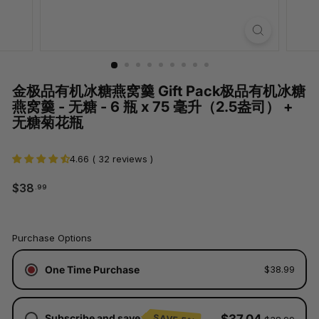
金极品有机冰糖燕窝羹 Gift Pack极品有机冰糖
燕窝羹 - 无糖 - 6 瓶 x 75 毫升（2.5盎司） +
无糖菊花瓶
4.66 ( 32 reviews )
$38.99
$38
.99
正
常
价
价
格
Purchase Options
格
已
One Time Purchase
$38.99
含
税。
运
费
Subscribe and save
$37.04
SAVE 5%