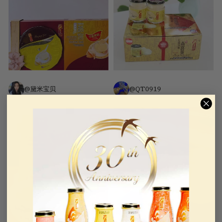
@黛米宝贝
@QT0919