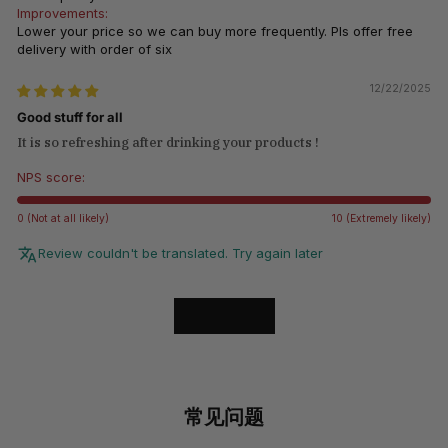
Improvements:
Lower your price so we can buy more frequently. Pls offer free
delivery with order of six
12/22/2025
Good stuff for all
It is so refreshing after drinking your products !
NPS score:
0 (Not at all likely)
10 (Extremely likely)
Review couldn't be translated. Try again later
LOAD MORE
常见问题