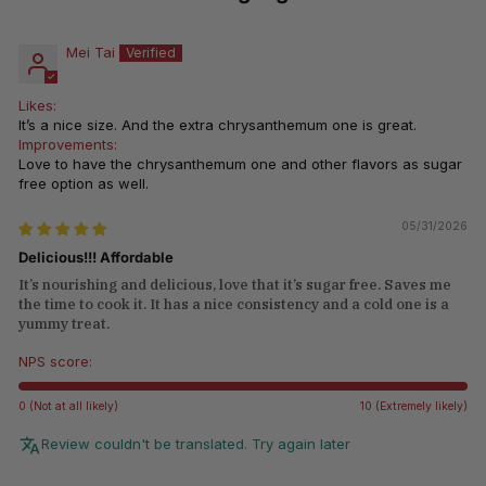
Mei Tai
Likes:
It’s a nice size. And the extra chrysanthemum one is great.
Improvements:
Love to have the chrysanthemum one and other flavors as sugar
free option as well.
05/31/2026
Delicious!!! Affordable
It’s nourishing and delicious, love that it’s sugar free. Saves me
the time to cook it. It has a nice consistency and a cold one is a
yummy treat.
NPS score:
0 (Not at all likely)
10 (Extremely likely)
Review couldn't be translated. Try again later