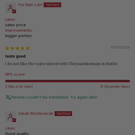
Pui Man Lam
Likes:
sales price
Improvements:
bigger portion
03/07/2026
taste good
i do not like the taste mixed with Chrysanthemum in Bottle
NPS score:
0 (Not at all likely)
10 (Extremely likely)
Review couldn't be translated. Try again later
Sarah Monteverde
Likes:
Good quality