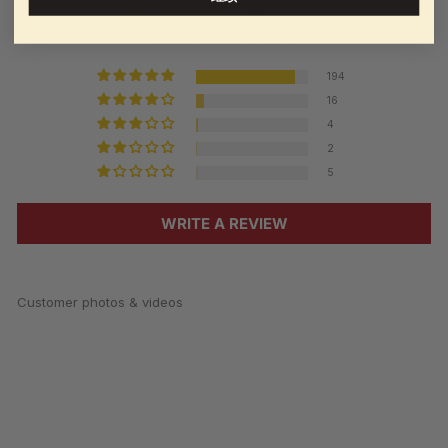
4.77 out of 5
Based on 221 reviews
194
16
4
2
5
WRITE A REVIEW
Customer photos & videos