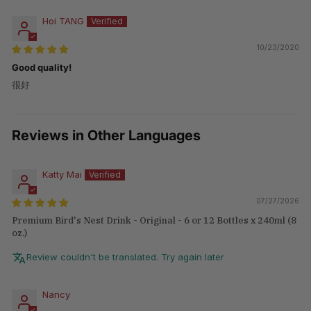
Hoi TANG
10/23/2020
Good quality!
很好
Reviews in Other Languages
Katty Mai
07/27/2026
Premium Bird's Nest Drink - Original - 6 or 12 Bottles x 240ml (8
oz.)
Review couldn't be translated. Try again later
Nancy