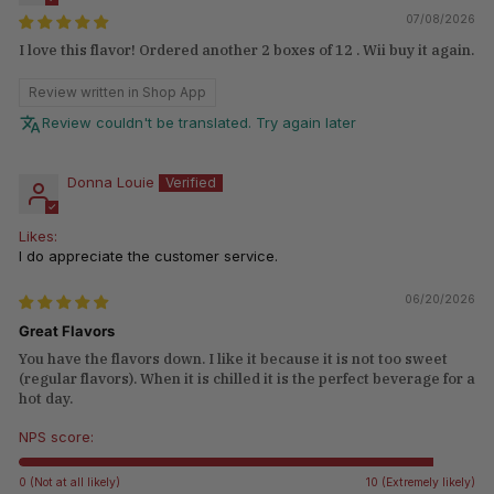
07/08/2026
I love this flavor! Ordered another 2 boxes of 12 . Wii buy it again.
Review written in Shop App
Review couldn't be translated. Try again later
Donna Louie
Likes:
I do appreciate the customer service.
06/20/2026
Great Flavors
You have the flavors down. I like it because it is not too sweet
(regular flavors). When it is chilled it is the perfect beverage for a
hot day.
NPS score:
0 (Not at all likely)
10 (Extremely likely)