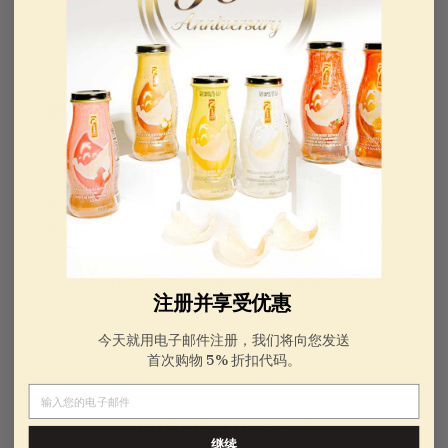
超优质天然燕窝
金燕窝 ，我们为能提供无可挑剔的特级燕窝而感
到自豪。每个等级的燕窝都具有独特的口感和质
地，并采用豪华的保护材料进行精美包装。我们专
有的三步传统手工清洗技术确保每一盏燕窝都完好
无损，不受漂白剂或有害化学物质的污染。选择金
燕窝 作为独一无二的圣诞礼物，将健康与美味完
注册并享受优惠
美结合，让收到礼物的人欣喜不已。
今天就用电子邮件注册，我们将向您发送
首次购物 5% 折扣代码。
电子邮件
Customer Reviews
继续