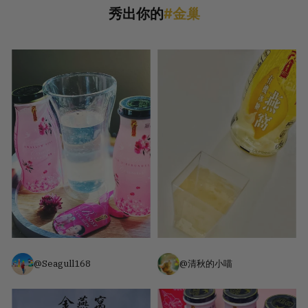
秀出你的
#金巢
@Seagull168
@清秋的小喵