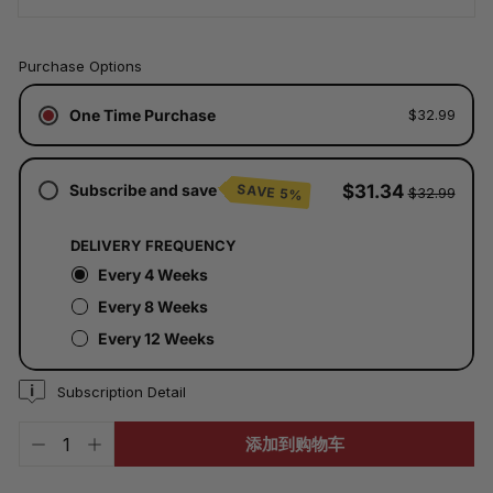
价
Purchase Options
格
已
One Time Purchase
$32.99
含
税。
运
费
Subscribe and save
$31.34
SAVE 5%
$32.99
将
在
结
DELIVERY FREQUENCY
账
时
Every 4 Weeks
计
Every 8 Weeks
算。
Every 12 Weeks
Subscription Detail
添加到购物车
-
+