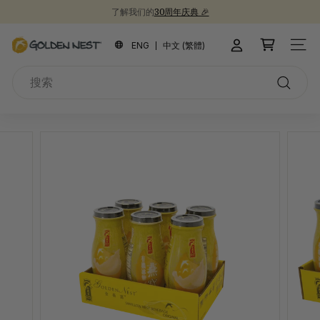
跳
了解我们的
30周年庆典 🎉
到
新品上市！
30周年纪念礼盒 🎁
为开学季囤些健康食品吧 📚
暂
内
金
停
ENG
中文 (繁體)
站点
容
燕
搜
窩
索
搜
索