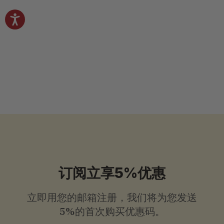
有机冰糖燕窝饮料 - 原味 - 6或12瓶
x 240毫升（8盎司）
4.77 ( 221 reviews )
$
$32
.99
起
3
2
.
9
9
起
订阅立享5%优惠
立即用您的邮箱注册，我们将为您发送
5%的首次购买优惠码。