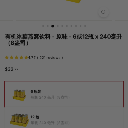
有机冰糖燕窝饮料 - 原味 - 6或12瓶 x 240毫升
（8盎司）
4.77 ( 221 reviews )
$32.99
$32
.99
正
常
价
选
格
择
6 瓶装
数
每瓶 240 毫升（8盎司）
量
12 包
每瓶 240 毫升（8盎司）