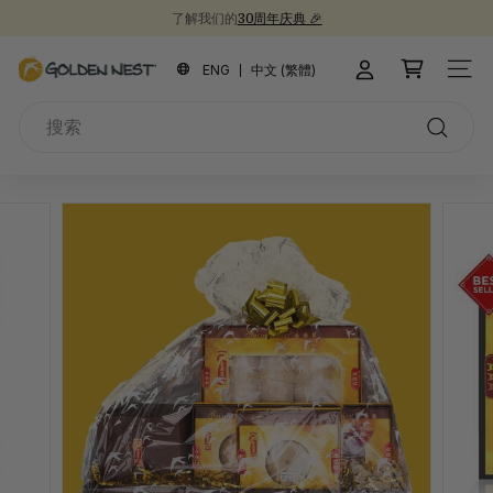
跳
新品上市！
30周年纪念礼盒 🎁
到
为开学季囤些健康食品吧 📚
暂
内
金
停
ENG
中文 (繁體)
站点
容
燕
搜
窩
索
搜
索