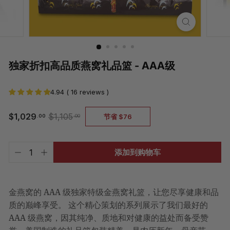
独家折扣高品质燕窝礼品篮 - AAA级
4.94 ( 16 reviews )
$1,029.00
$1,105.00
$1,029
$1,105
节省 $76
.00
.00
正
销
常
售
价
价
价
添加到购物车
格
格
格
-
+
已
含
税。
运
金燕窝的 AAA 级独家特级金燕窝礼篮，让您尽享健康和品
费
质的巅峰享受。 这个精心策划的系列展示了我们最好的
将
在
AAA 级燕窝，因其纯净、质地和对健康的益处而备受赞
结