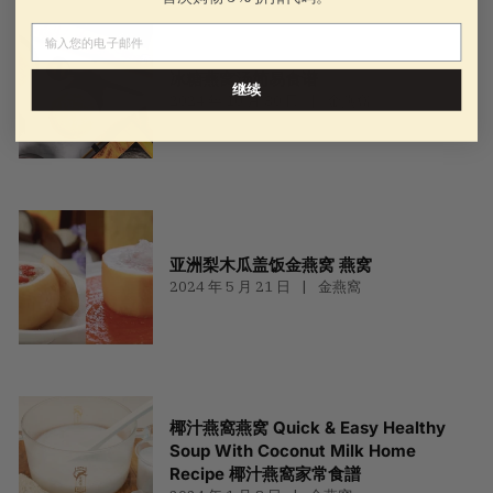
电子邮件
冰糖燕窝汤简易食谱
继续
2024 年 10 月 30 日
金燕窩
亚洲梨木瓜盖饭金燕窝 燕窝
2024 年 5 月 21 日
金燕窩
椰汁燕窩燕窝 Quick & Easy Healthy
Soup With Coconut Milk Home
Recipe 椰汁燕窩家常食譜