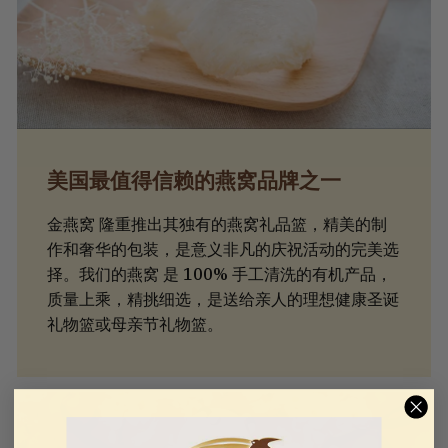
美国最值得信赖的燕窝品牌之一
金燕窝 隆重推出其独有的燕窝礼品篮，精美的制
作和奢华的包装，是意义非凡的庆祝活动的完美选
择。我们的燕窝 是 100% 手工清洗的有机产品，
质量上乘，精挑细选，是送给亲人的理想健康圣诞
礼物篮或母亲节礼物篮。