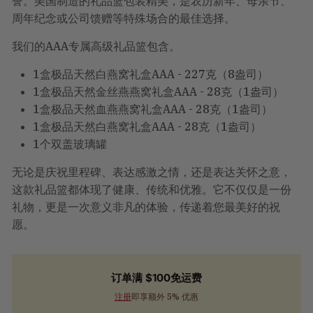
誉。美国制造的礼品篮包装精美，是农历新年、母亲节、
账
时
周年纪念或公司馈赠等特殊场合的最佳选择。
计
算。
我们的AAA专属高级礼品篮包含。
1盒极品天然白燕窝礼盒AAA - 227克（8盎司）
1盒极品天然金丝燕燕窝礼盒AAA - 28克（1盎司）
1盒极品天然血燕燕窝礼盒AAA - 28克（1盎司）
1盒极品天然白燕窝礼盒AAA - 28克（1盎司）
1个双盖玻璃罐
无论是庆祝里程碑、表达感激之情，还是表达关怀之意，
这款礼品篮都体现了健康、传统和优雅。它不仅仅是一份
礼物，更是一次意义非凡的体验，传递着您最美好的祝
愿。
订单满 $100免运费
注册
即享额外 5% 优惠