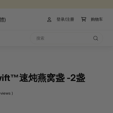
體)
登录/注册
购物车
搜
索
搜
索
Swift™速炖燕窝盏 -2盏
eviews )
.99