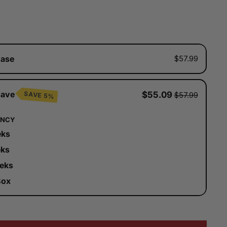
hase
$57.99
save
$55.09
SAVE 5%
$57.99
ENCY
eks
eks
eks
Box