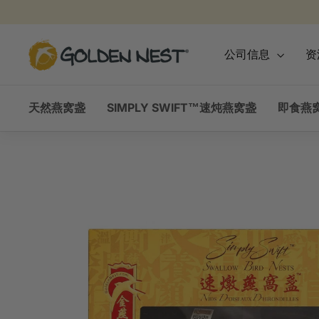
跳
到
内
金
公司信息
资
容
燕
窩
天然燕窝盏
SIMPLY SWIFT™速炖燕窝盏
即食燕窝