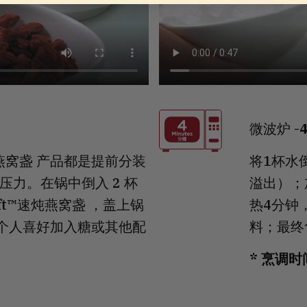
微波炉 -
速炖燕窝盏 产品都是提前分装
将1杯水
力。在锅中倒入 2 杯
溢出）；加
ift™速炖燕窝盏 ，盖上锅
热4分钟
据个人喜好加入糖或其他配
料；最终
* 烹调