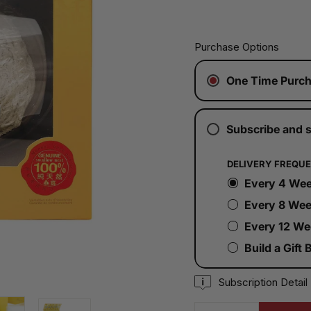
常
价
格
价
Purchase Options
格
已
One Time Purc
含
税。
运
Subscribe and 
费
将
在
DELIVERY FREQU
结
Every 4 We
账
时
Every 8 We
计
Every 12 We
算。
Build a Gift 
Subscription Detail