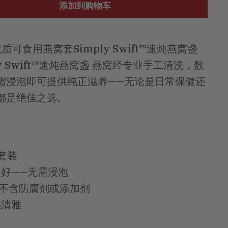
添加到购物车
可食用燕窝套Simply Swift™速炖燕窝盏
y Swift™速炖燕窝盏 燕窝经专业手工清洗，数
需浸泡即可提供纯正滋养——无论是日常保健还
都是绝佳之选。
套装
好——无需浸泡
，不含防腐剂或添加剂
感清雅