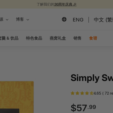
新品上市！
30周年纪念礼盒 🎁
为开学季囤些健康食品吧 📚
30周年庆典 🎉
暂
停
ENG
中文 (繁
源
博客
羹 & 饮品
特色食品
燕窝礼盒
销售
食谱
Simply 
4.65 ( 72 r
$57
$57
.99
正