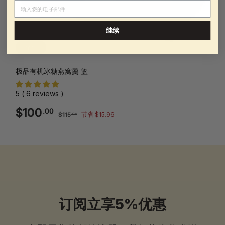
电子邮件
继续
销售
极品有机冰糖燕窝羹 篮
5 ( 6 reviews )
销
正
$100.00
$100
.00
$115.96
$115
节省 $15.96
.96
售
常
价
价
格
格
订阅立享5%优惠