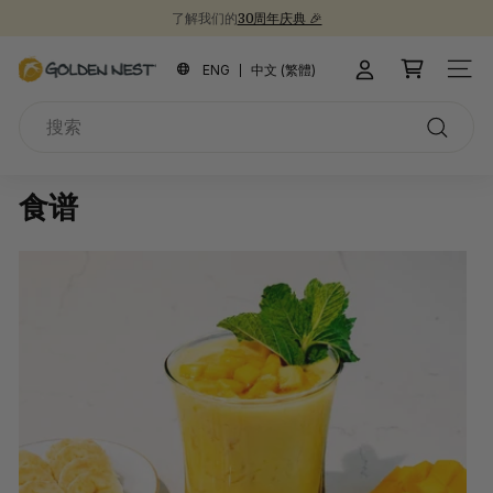
跳
了解我们的
30周年庆典 🎉
到
新品上市！
为开学季囤些健康食品吧 📚
30周年纪念礼盒 🎁
暂
内
金
停
ENG
中文 (繁體)
站点
容
燕
搜
窩
索
搜
索
食谱