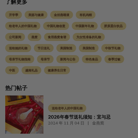
了解更多
开学季
美丽与健康
金丝燕唾液
有机鸡精
给老年人的中国礼物
中国礼物创意
中国新年礼物
胶原蛋白饮品
公司新闻
燕窝
食用燕窝食谱
为女性准备的礼物
送给她的礼物
节日送礼
美国制造
美国制造
中秋节礼物
母亲节礼物指南
母亲节
新闻与公告
特色食品
春季过敏
中医
越南礼品
健康养生日常
热门帖子
送给老年人的中国礼物
2026年春节送礼须知：宜与忌
2024 年 11 月 04 日
金燕窩