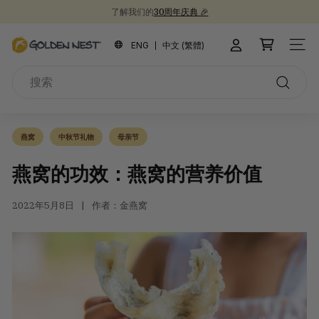
跳
了解我们的
30周年庆典 🎉
到
新品上市！
为开学季囤些健康食品吧 📚
30周年纪念礼盒 🎁
暂
内
金
停
ENG
中文 (繁體)
站点
容
燕
搜
窩
索
搜
索
燕窝
中秋节礼物
母亲节
燕窝的功效：燕窝的营养价值
2022年5月8日
作者：金燕窝