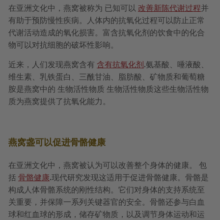
在亚洲文化中，燕窝被称为
已知可以
改善新陈代谢过程
并
有助于预防慢性疾病。人体内的抗氧化过程可以防止正常
代谢活动造成的氧化损害。富含抗氧化剂的饮食中的化合
物可以对抗细胞的破坏性影响。
近来，人们发现燕窝含有
含有抗氧化剂
.氨基酸、唾液酸、
维生素、乳铁蛋白、三酰甘油、脂肪酸、矿物质和葡萄糖
胺是燕窝中的
生物活性物质
生物活性物质
这些生物活性物
质为燕窝提供了抗氧化能力。
燕窝盏可以促进骨骼健康
在亚洲文化中，燕窝被认为可以改善整个身体的健康。
包
括
骨骼健康
.现代研究发现这适用于促进骨骼健康。骨骼是
构成人体骨骼系统的刚性结构。它们对身体的支持系统至
关重要，并保障一系列关键器官的安全。骨骼还参与白血
球和红血球的形成，储存矿物质，以及调节身体运动和运