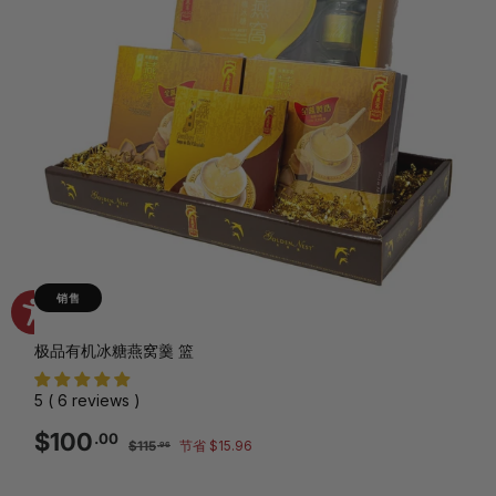
销售
极品有机冰糖燕窝羹 篮
5 ( 6 reviews )
销
正
$100.00
$100
.00
$115.96
$115
节省 $15.96
.96
售
常
价
价