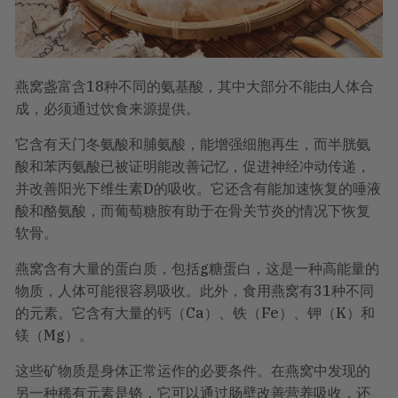
燕窝盏富含18种不同的氨基酸，其中大部分不能由人体合
成，必须通过饮食来源提供。
它含有天门冬氨酸和脯氨酸，能增强细胞再生，而半胱氨
酸和苯丙氨酸已被证明能改善记忆，促进神经冲动传递，
并改善阳光下维生素D的吸收。它还含有能加速恢复的唾液
酸和酪氨酸，而葡萄糖胺有助于在骨关节炎的情况下恢复
软骨。
燕窝含有大量的蛋白质，包括g糖蛋白，这是一种高能量的
物质，人体可能很容易吸收。此外，食用燕窝有31种不同
的元素。它含有大量的钙（Ca）、铁（Fe）、钾（K）和
镁（Mg）。
这些矿物质是身体正常运作的必要条件。在燕窝中发现的
另一种稀有元素是铬，它可以通过肠壁改善营养吸收，还