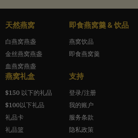
天然燕窝
即食燕窝羹 & 饮品
白燕窝燕盏
燕窝饮品
金丝燕窝燕盏
即食燕窝羹
血燕窝燕盏
燕窝礼盒
支持
$150 以下的礼品
登录/注册
$100以下礼品
我的账户
礼品卡
服务条款
礼品篮
隐私政策