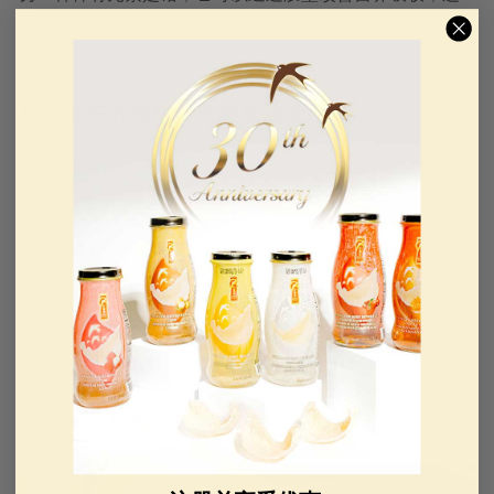
有硒，是一种抗衰老剂。
只有最好的燕窝才有健康益处
由于价格昂贵，利润增加，一些燕窝供应商和加工商会采
摘没有完全成型的燕窝，或者选择用各种令人发指的方法
来制作燕窝，例如添加亚硝酸钠来伪造流行的血燕。事实
上，2011 年，在发现一些燕窝中含有高浓度亚硝酸钠
（与
心脏病有关
）后，中国当局禁止进口燕窝。为确保您买到
最优质的燕窝，请从可靠的商家购买。只有最高品质的燕
窝才能为健康带来益处。
金燕窝高质量燕窝的标准