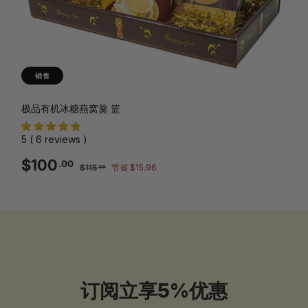
销售
极品有机冰糖燕窝羹 篮
5 ( 6 reviews )
销
正
$100.00
$100
.00
$115.96
$115
节省 $15.96
.96
售
常
价
价
格
格
订阅立享5%优惠