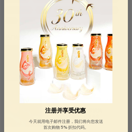
母亲节礼物指南
母亲节
新闻与公告
特色食品
春季过敏
中医
越南礼品
健康养生日常
热门帖子
送给老年人的中国礼物
2026年春节送礼须知：宜与忌
2024 年 11 月 04 日
金燕窩
燕窝
注册并享受优惠
7种提高免疫系统的补救措施
2021 年 10 月 14 日
金燕窩
今天就用电子邮件注册，我们将向您发送
首次购物 5% 折扣代码。