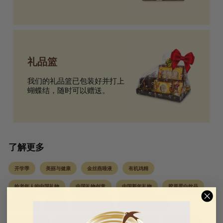
礼品篮
我们的礼品篮已包装好并打上
蝴蝶结，随时可以赠送。
了解更多
开学季
美丽与健康
金丝燕唾液
有机鸡精
给老年人的中国礼物
中国礼物创意
中国新年礼物
胶原蛋白饮品
公司新闻
燕窝
食用燕窝食谱
为女性准备的礼物
送给她的礼物
节日送礼
美国制造
美国制造
中秋节礼物