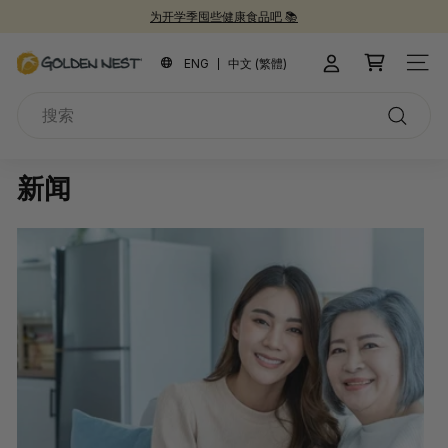
跳
为开学季囤些健康食品吧 📚
到
新品上市！
30周年纪念礼盒 🎁
30周年庆典 🎉
暂
内
金
停
ENG
中文 (繁體)
站点
容
燕
搜
窩
索
搜
索
新闻