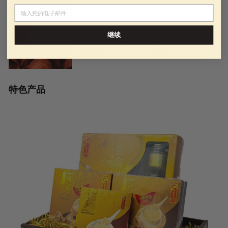
电子邮件
燕窝
继续
血燕 - 一种罕见的亚洲美食
2022 年 4 月 06 日
金燕窩
特色产品