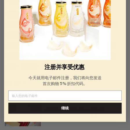
了解更多
开学季
美丽与健康
金丝燕唾液
有机鸡精
给老年人的中国礼物
中国礼物创意
中国新年礼物
胶原蛋白饮品
公司新闻
燕窝
食用燕窝食谱
为女性准备的礼物
送给她的礼物
节日送礼
美国制造
美国制造
中秋节礼物
母亲节礼物指南
母亲节
新闻与公告
特色食品
春季过敏
注册并享受优惠
中医
越南礼品
健康养生日常
今天就用电子邮件注册，我们将向您发送
热门帖子
首次购物 5% 折扣代码。
电子邮件
送给老年人的中国礼物
继续
2026年春节送礼须知：宜与忌
2024 年 11 月 04 日
金燕窩