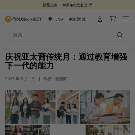
跳
为开学季囤些健康食品吧 📚
到
30周年庆典 🎉
暂
内
金
停
ENG
中文 (繁體)
站点
容
燕
搜
窩
索
搜
索
庆祝亚太裔传统月：通过教育增强
下一代的能力
2025 年 5 月 1 日
作者：金燕窝