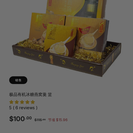
销售
极品有机冰糖燕窝羹 篮
5 ( 6 reviews )
销
正
$100.00
$100
.00
$115.96
$115
节省 $15.96
.96
售
常
价
价