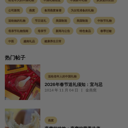
给老年人的中国礼物
中国礼物创意
中国新年礼物
胶原蛋白饮品
公司新闻
燕窝
食用燕窝食谱
为女性准备的礼物
送给她的礼物
节日送礼
美国制造
美国制造
中秋节礼物
母亲节礼物指南
母亲节
新闻与公告
特色食品
春季过敏
中医
越南礼品
健康养生日常
热门帖子
送给老年人的中国礼物
2026年春节送礼须知：宜与忌
2024 年 11 月 04 日
金燕窩
燕窝