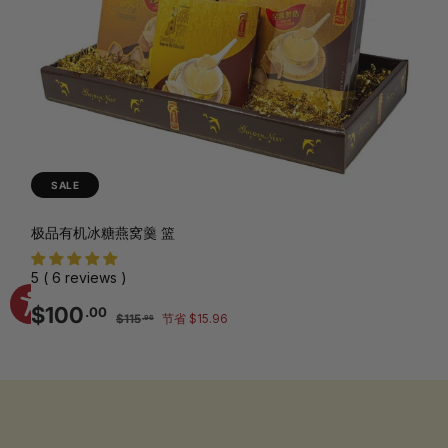
SALE
极品有机冰糖燕窝羹 篮
5 ( 6 reviews )
销
正
$100.00
$100
.00
$115.96
$115
节省 $15.96
.96
售
常
价
价
格
格