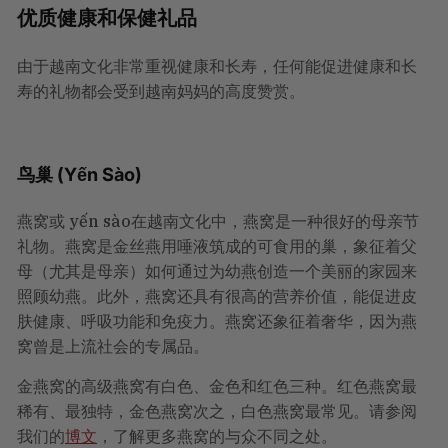
优质健康和保健礼品
由于越南文化非常重视健康和长寿，任何能促进健康和长
寿的礼物都会受到越南妈妈的高度赞赏。
鸟巢 (
Yến Sào
)
燕窝或
yến sào
在越南文化中，燕窝是一种很好的母亲节
礼物。燕窝是金丝燕用唾液筑成的可食用的巢，象征着父
母（尤其是母亲）如何通过为幼燕创造一个美丽的家园来
照顾幼燕。此外，燕窝还具有很高的营养价值，能促进皮
肤健康、呼吸功能和免疫力。燕窝还象征着奢华，因为燕
窝曾是上流社会的专属品。
金燕窝的高级燕窝有白色、金色和红色三种。红色燕窝最
稀有、最独特，金色燕窝次之，白色燕窝最常见。请参阅
我们的
博文
，了解更多燕窝的与众不同之处。