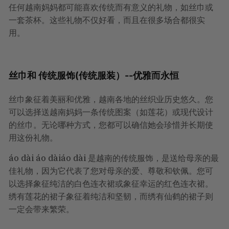
任何越南妈妈都可能喜欢传统而有意义的礼物，如丝巾或
一套茶杯。这些礼物不仅好看，而且在很多场合都很实
用。
丝巾和
传统服饰
(传统服装）--优雅而永恒
丝巾象征着美丽和优雅，越南各地的丝织业历史悠久。您
可以选择送越南妈妈一条传统图案（如莲花）或现代设计
的丝巾。无论哪种方式，您都可以确信她会珍惜并长期使
用这份礼物。
áo dài
áo dài
áo dài 是越南的传统服饰，是送给母亲的最
佳礼物，因为它代表了您对母亲的爱、尊敬和钦佩。您可
以选择象征纯洁的白色连衣裙或象征幸运的红色连衣裙。
绣有莲花的裙子象征着纯洁和坚韧，而绣有仙鹤的裙子则
一定会带来繁荣。