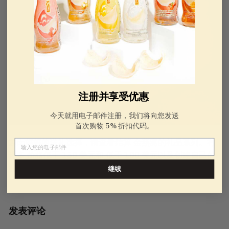
注册并享受优惠
今天就用电子邮件注册，我们将向您发送
首次购物 5% 折扣代码。
越南妈妈的送礼选择，请查看结算 金燕窝的礼品系列。有
电子邮件
许多
价格低于 150 美元
和
低于 100 美元
以及创建自己的
礼品篮的选项，您一定能找到让妈妈满意的礼物。
继续
发表评论