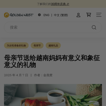
跳
了解我们的
30周年庆典 🎉
到
新品上市！
为开学季囤些健康食品吧 📚
30周年纪念礼盒 🎁
暂
内
金
停
ENG
中文 (繁體)
站点
容
燕
搜
窩
索
搜
索
为女性准备的礼物
母亲节
越南礼品
母亲节送给越南妈妈有意义和象征
意义的礼物
2025 年 4 月 7 日
作者：金燕窝