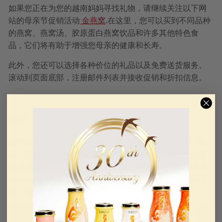
如果您正在为您的越南妈妈寻找礼物，请继续关注以下网
站的母亲节促销活动
金燕窝
.在这里，您可以买到不同品种
的燕窝、燕窝汤、胶原蛋白燕窝饮品和许多其他特色食
品，它们将有助于增强您母亲的健康和长寿。
此外，您还可以选择各种价位的礼品以及免费送货服务。
滚动到页面底部，注册邮件列表并接收促销和折扣信息。
结论
在母亲节为妈妈挑选礼物时，一定要考虑到她的个性，送
她一些能与她的越南传统价值观产生共鸣的礼物。无论您
要送妈妈一条丝巾、一套茶杯还是一个燕窝，都要牢记这
些礼物的象征意义。您的妈妈会感激您的努力，并珍视您
的礼物。