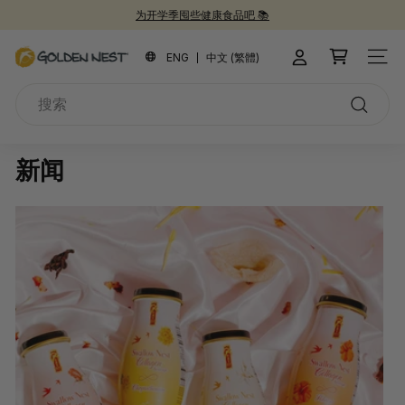
跳
为开学季囤些健康食品吧 📚
到
新品上市！
30周年纪念礼盒 🎁
30周年庆典 🎉
暂
内
金
停
ENG
中文 (繁體)
站点
容
燕
搜
窩
索
搜
索
新闻