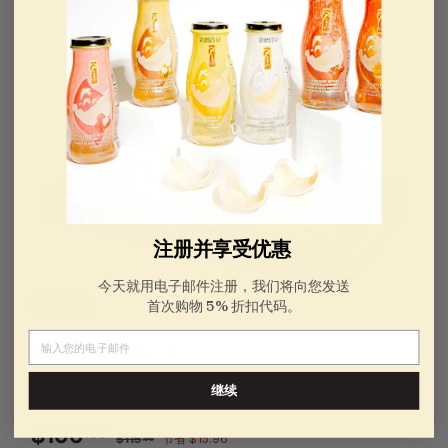
注册并享受优惠
今天就用电子邮件注册，我们将向您发送
首次购物 5% 折扣代码。
销售
电子邮件
极品有机冰糖燕窝羹 篮
继续
5 ( 6 reviews )
销
正
$100.00
$100
.00
$115.96
$115
节省 $15.96
.96
售
常