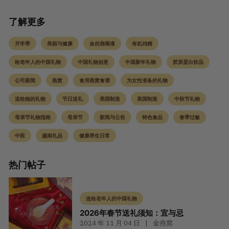
了解更多
开学季
美丽与健康
金丝燕唾液
有机鸡精
给老年人的中国礼物
中国礼物创意
中国新年礼物
胶原蛋白饮品
公司新闻
燕窝
食用燕窝食谱
为女性准备的礼物
送给她的礼物
节日送礼
美国制造
美国制造
中秋节礼物
母亲节礼物指南
母亲节
新闻与公告
特色食品
春季过敏
中医
越南礼品
健康养生日常
热门帖子
送给老年人的中国礼物
2026年春节送礼须知：宜与忌
2024 年 11 月 04 日
金燕窩