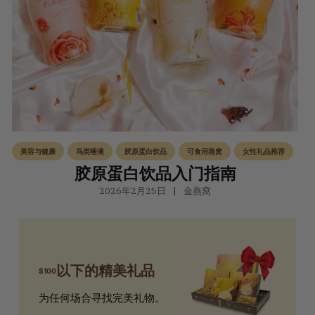
美容与健康
鸟类唾液
胶原蛋白饮品
可食用燕窝
女性礼品推荐
胶原蛋白饮品入门指南
2026年2月25日
金燕窩
以下的精美礼品
$100
为任何场合寻找完美礼物。